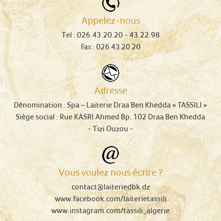
Appelez-nous
Tel :
026.43.20.20
- 43.22.98
Fax : 026 43 20 20
Adresse
Dénomination :
Spa – Laiterie Draa Ben Khedda « TASSILI »
Siège social :
Rue KASRI Ahmed Bp. 102 Draa Ben Khedda
-
Tizi Ouzou
-
Vous voulez nous écrire ?
contact@laiteriedbk.dz
www.facebook.com/laiterietassili
www.instagram.com/tassili_algerie